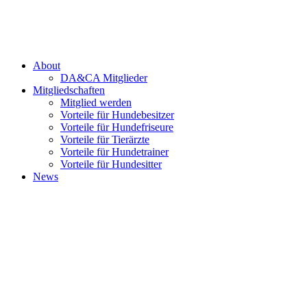
Zum
Inhalt
›
ANMELDEN
springen
About
DA&CA Mitglieder
Mitgliedschaften
Mitglied werden
Vorteile für Hundebesitzer
Vorteile für Hundefriseure
Vorteile für Tierärzte
Vorteile für Hundetrainer
Vorteile für Hundesitter
News