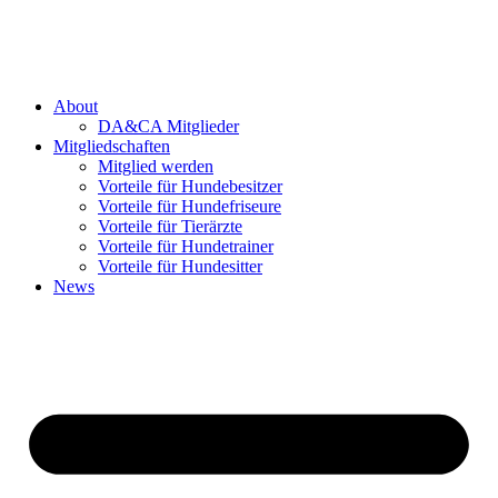
Zum
Inhalt
›
ANMELDEN
springen
About
DA&CA Mitglieder
Mitgliedschaften
Mitglied werden
Vorteile für Hundebesitzer
Vorteile für Hundefriseure
Vorteile für Tierärzte
Vorteile für Hundetrainer
Vorteile für Hundesitter
News