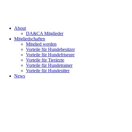
Zum
Inhalt
›
ANMELDEN
springen
About
DA&CA Mitglieder
Mitgliedschaften
Mitglied werden
Vorteile für Hundebesitzer
Vorteile für Hundefriseure
Vorteile für Tierärzte
Vorteile für Hundetrainer
Vorteile für Hundesitter
News